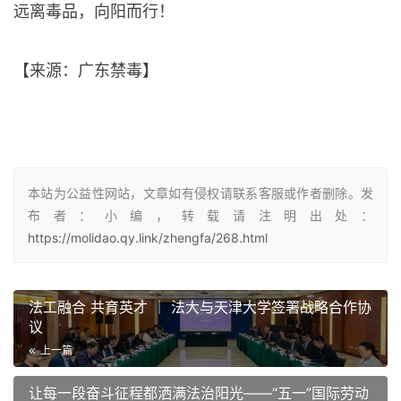
远离毒品，向阳而行！
【来源：广东禁毒】
本站为公益性网站，文章如有侵权请联系客服或作者删除。发
布者：小编，转载请注明出处：
https://molidao.qy.link/zhengfa/268.html
法工融合 共育英才 ｜ 法大与天津大学签署战略合作协
议
上一篇
让每一段奋斗征程都洒满法治阳光——“五一”国际劳动