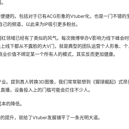
强。
捷的。包括对于已有ACG形象的Vtuber化，也是一门不错的
开设了自己的频道，以此来为IP吸引更多粉丝。
博网红领域已经有了类似的风气。每次微博举办V影响力线下峰会
上线下都从不露脸的大V门，就是典型的团队运营个人形象、个
种商业价值不绑定某一个所有人的模式，其实反而更加健康。
的产业。提到真人转换3D图像，我们常常联想到《猩球崛起》式昂
人直播，设备投入上的门槛可能会拦住不少人。
成本的降低。
的提升，就给了Vtuber发展铺平了一条光明大道。