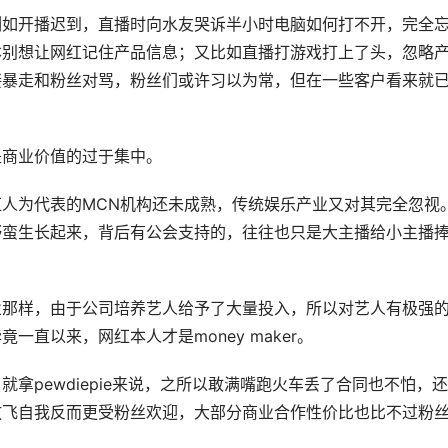
例如开播迟到，直播时向水友哭诉半小时电脑如何打不开，完全
本别想让网红记住产品信息；又比如直播打游戏打上了头，忽略
接暴走和粉丝对骂，粉丝们或许习以为常，但在一些客户看来就
是商业价值的过于集中。
人为代表的MCN机构还未成熟，传统娱乐产业又对其完全忽视
野蛮生长起来，背后有公会支持的，往往也只是大主播给小主播
业那样，由于公司培养艺人给予了大量投入，所以对艺人有极强
直以来，网红本人才是money maker。
拿pewdiepie来说，之所以敢满嘴跑火车丢了合同也不怕，
放飞自我反而更受粉丝欢迎，大部分商业合作性价比也比不过粉