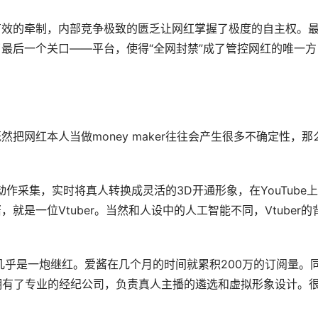
有效的牵制，内部竞争极致的匮乏让网红掌握了极度的自主权。
最后一个关口——平台，使得“全网封禁”成了管控网红的唯一方
把网红本人当做money maker往往会产生很多不确定性，那
集技术进行动作采集，实时将真人转换成灵活的3D开通形象，在YouTube
是一位Vtuber。当然和人设中的人工智能不同，Vtuber的
概念几乎是一炮继红。爱酱在几个月的时间就累积200万的订阅量。
已经拥有了专业的经纪公司，负责真人主播的遴选和虚拟形象设计。