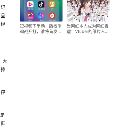
忘记
产品
已经
短视频下半场，版权争
当网红本人成为网红毒
霸战开打，谁将首发
瘤：Vtuber的纸片人模
“阵
式能
。大
捧捧
的控
还是
丝框