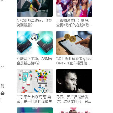
NFC对战二维码，谁能
上市搁浅背后：唱吧、
笑到最后？
全民K歌们的在线K歌
如今活
互联网下半场，ARM云
“瑞士版亚马逊”Digitec
会是新出路吗？
Galaxus宣布接受加密
商业
数字
点到
更喜
二手平台上的“奇葩”卖
马云、郭广昌最新演
变
家，是一门新的流量生
讲：过冬靠自己，只有
熬过