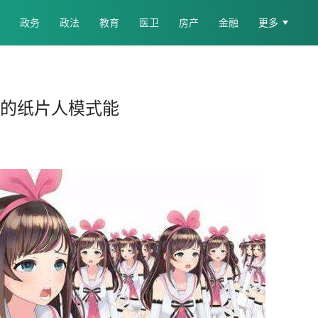
政务
政法
教育
医卫
房产
金融
更多
r的纸片人模式能