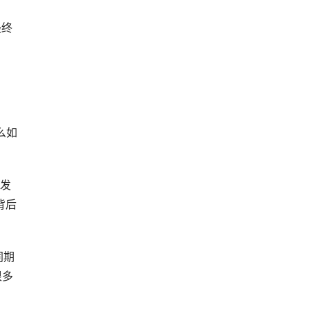
最终
么如
上发
背后
同期
很多