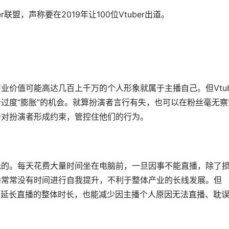
r联盟，声称要在2019年让100位Vtuber出道。
价值可能高达几百上千万的个人形象就属于主播自己。但Vtub
过度“膨胀”的机会。就算扮演者言行有失，也可以在粉丝毫无察
会对扮演者形成约束，管控住他们的行为。
低的。每天花费大量时间坐在电脑前，一旦因事不能直播，除了
播常常没有时间进行自我提升，不利于整体产业的长线发展。但
但可以延长直播的整体时长，也能减少因主播个人原因无法直播、耽