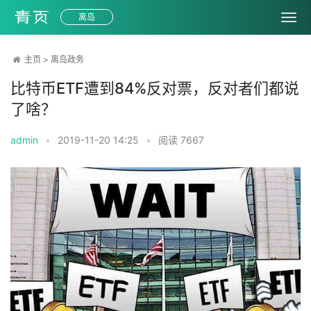
离岛
主页
>
离岛政务
比特币ETF遭到84%反对票，反对者们都说
了啥？
admin
•
2019-11-20 14:25
•
阅读
7667