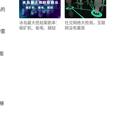
品的
冰岛最大抢劫案剧本：
社交网络大败局，互联
偷矿机、偷电、越狱
网没有赢家
的需
能
够