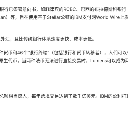
国际银行已签署意向书，如菲律宾的RCBC、巴西的布拉德斯科银行
san）等，旨在使用基于Stellar公链的IBM支付网World Wire上
或外汇，且比传统银行体系速度更快、成本更低。
括48种货币和46个“银行终端”（包括银行和货币转移者），人们可以
公链的原生代币，当两种法币无法进行直接交易时，Lumens可以成为
付总额相当惊人，每年跨境交易达到了数千亿美元。IBM的盈利打