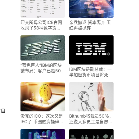
纽交所母公司ICE官网
亲兵撤退 资本离弃 玉
收录了58种数字货
红再被抛弃
币，距加密
“蓝色巨人”IBM的区块
IBM区块链副总裁：一
链布局：客户已超500
半加密货币项目将死
家
去，量
你自
没完的ICO：这次又是
Bithumb将裁员50％，
IEO了 币圈融资操碎了
还说大多员工是自愿退
心
休