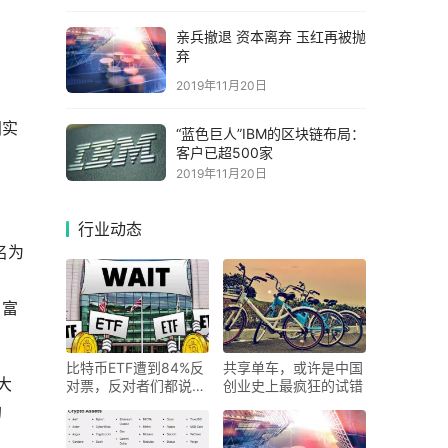
亲兵撤退 资本离弃 玉红再被抛
弃
2019年11月20日
间实
“蓝色巨人”IBM的区块链布局：
客户已超500家
2019年11月20日
行业动态
名为
、富
比特币ETF遭到84%反
共享单车，或许是中国
大
对票，反对者们都说了
创业史上最疯狂的试错
啥？
的