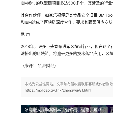
IBM参与的联盟链项目多达500多个，其涉及的行
其合作伙伴，如家乐福便是其食品安全项目IBM Fo
和IBM达成了区块链深度合作，要求其蔬菜供应商从2
尾 声
2018年，许多巨头宣布进军区块链行业，但在这个
沫挤出的区块链，将迎来更多的技术落地应用，区块
（
来源： 链虎财经
）
本站为公益性网站，文章如有侵权请联系客服或作者删除。
https://molidao.qy.link/zhengwu/81.html
冰岛最大抢劫案剧本：偷矿机、偷电、越狱