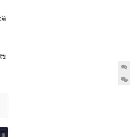
此前
把泡